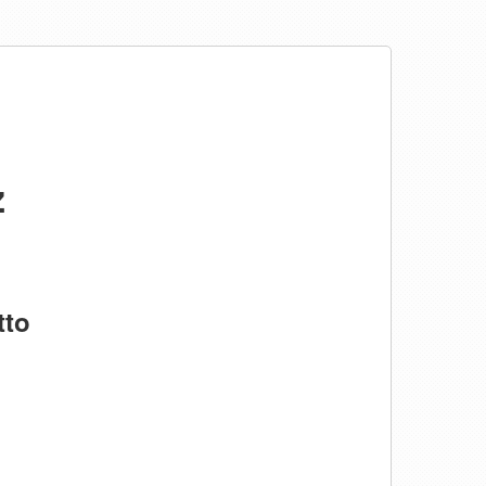
ż
tto